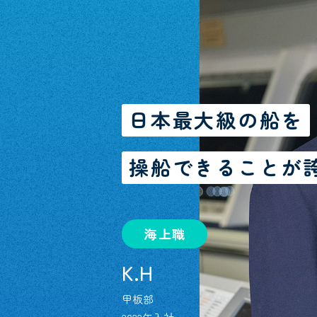
日本最大級の船を
操船できることが
海上職
K.H
甲板部