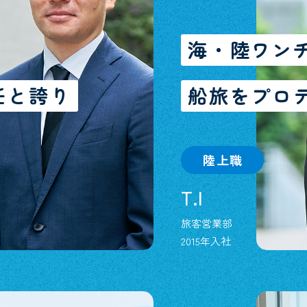
海・陸ワン
任と誇り
船旅をプロ
陸上職
T.I
旅客営業部
2015年入社