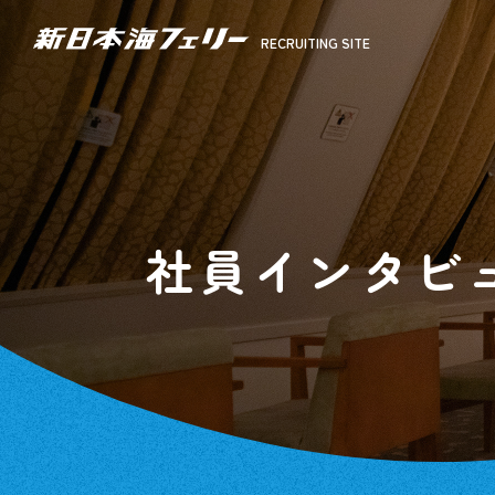
RECRUITING SITE
RECRUITING SITE
社員インタビ