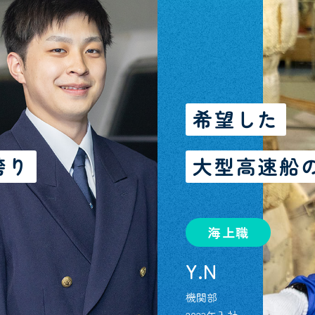
希望した
誇り
大型高速船
海上職
Y.N
機関部