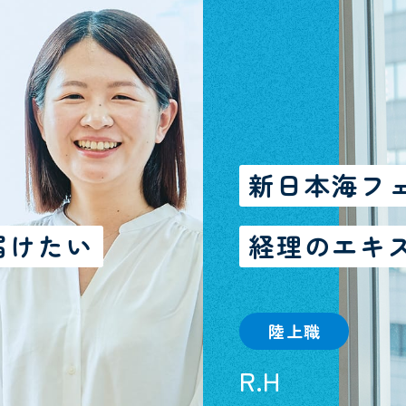
新日本海フ
届けたい
経理のエキ
陸上職
R.H