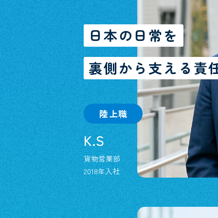
日本の日常を
裏側から支える責
陸上職
K.S
貨物営業部
2018年入社