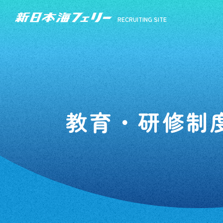
RECRUITING SITE
RECRUITING SITE
教育・研修制