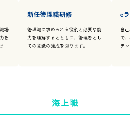
新任管理職研修
e
職場
管理職に求められる役割と必要な能
自己
力を
力を理解するとともに、管理者とし
で、
ま
ての意識の醸成を図ります。
テン
海上職